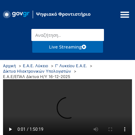
Live Streaming
Αρχική
Ε.Α.Ε. Λύκειο
Γ' Λυκείου Ε.Α.Ε.
Δίκτυα Ηλεκτρονικών Υπολογιστών
Ε.Α.Ε/ΕΠΑΛ Δίκτυα Η/Υ 16-12-2025