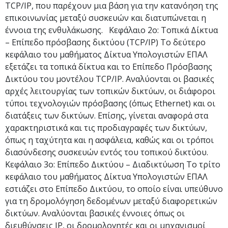
TCP/IP, που παρέχουν μια βάση για την κατανόηση της
επικοινωνίας μεταξύ συσκευών και διατυπώνεται η
έννοια της ενθυλάκωσης. Κεφάλαιο 2ο: Τοπικά Δίκτυα
– Επίπεδο πρόσβασης δικτύου (TCP/IP) Το δεύτερο
κεφάλαιο του μαθήματος Δίκτυα Υπολογιστών ΕΠΑΛ
εξετάζει τα τοπικά δίκτυα και το Επίπεδο Πρόσβασης
Δικτύου του μοντέλου TCP/IP. Αναλύονται οι βασικές
αρχές λειτουργίας των τοπικών δικτύων, οι διάφοροι
τύποι τεχνολογιών πρόσβασης (όπως Ethernet) και οι
διατάξεις των δικτύων. Επίσης, γίνεται αναφορά στα
χαρακτηριστικά και τις προδιαγραφές των δικτύων,
όπως η ταχύτητα και η ασφάλεια, καθώς και οι τρόποι
διασύνδεσης συσκευών εντός του τοπικού δικτύου.
Κεφάλαιο 3ο: Επίπεδο Δικτύου – Διαδικτύωση Το τρίτο
κεφάλαιο του μαθήματος Δίκτυα Υπολογιστών ΕΠΑΛ
εστιάζει στο Επίπεδο Δικτύου, το οποίο είναι υπεύθυνο
για τη δρομολόγηση δεδομένων μεταξύ διαφορετικών
δικτύων. Αναλύονται βασικές έννοιες όπως οι
διευθύνσεις IP, οι δρομολογητές και οι μηχανισμοί