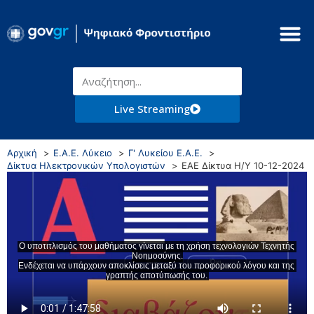
Live Streaming
Αρχική
Ε.Α.Ε. Λύκειο
Γ' Λυκείου Ε.Α.Ε.
Δίκτυα Ηλεκτρονικών Υπολογιστών
ΕΑΕ Δίκτυα Η/Υ 10-12-2024