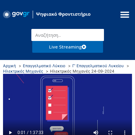
Live Streaming
Αρχική
Επαγγελματικό Λύκειο
Γ' Επαγγελματικού Λυκείου
Ηλεκτρικές Μηχανές
Ηλεκτρικές Μηχανές 24-09-2024