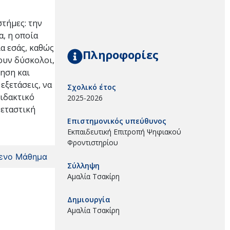
στήμες: την
α, η οποία
ια εσάς, καθώς
Πληροφορίες
ζουν δύσκολοι,
όηση και
εξετάσεις, να
Σχολικό έτος
διδακτικό
2025-2026
ξεταστική
Επιστημονικός υπεύθυνος
Εκπαιδευτική Επιτροπή Ψηφιακού
Φροντιστηρίου
ενο Μάθημα
Σύλληψη
Αμαλία Τσακίρη
Δημιουργία
Αμαλία Τσακίρη