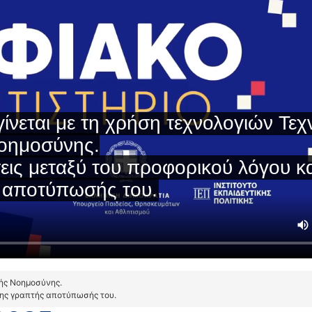
τής Νοημοσύνης.
της γραπτής αποτύπωσής του.