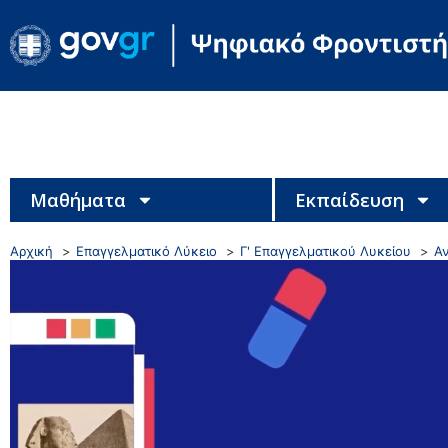
Μαθήματα
Εκπαίδευση
Αρχική
Επαγγελματικό Λύκειο
Γ' Επαγγελματικού Λυκείου
Αν