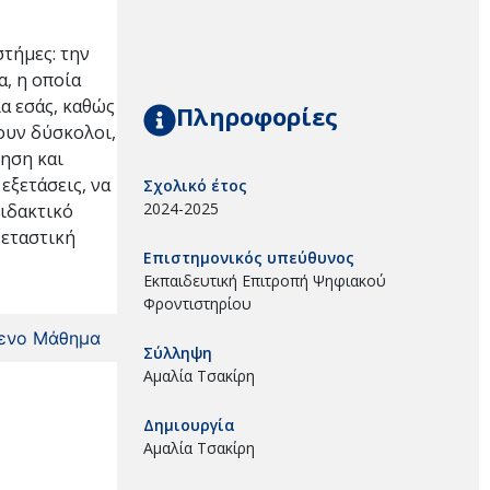
στήμες: την
α, η οποία
ια εσάς, καθώς
Πληροφορίες
ζουν δύσκολοι,
όηση και
εξετάσεις, να
Σχολικό έτος
2024-2025
διδακτικό
ξεταστική
Επιστημονικός υπεύθυνος
Εκπαιδευτική Επιτροπή Ψηφιακού
Φροντιστηρίου
ενο Μάθημα
Σύλληψη
Αμαλία Τσακίρη
Δημιουργία
Αμαλία Τσακίρη