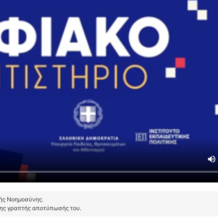
τής Νοημοσύνης.
της γραπτής αποτύπωσής του.