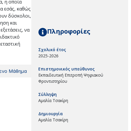
α, η οποία
ια εσάς, καθώς
ζουν δύσκολοι,
όηση και
Πληροφορίες
εξετάσεις, να
διδακτικό
ξεταστική
Σχολικό έτος
2025-2026
Επιστημονικός υπεύθυνος
ενο Μάθημα
Εκπαιδευτική Επιτροπή Ψηφιακού
Φροντιστηρίου
Σύλληψη
Αμαλία Τσακίρη
Δημιουργία
Αμαλία Τσακίρη