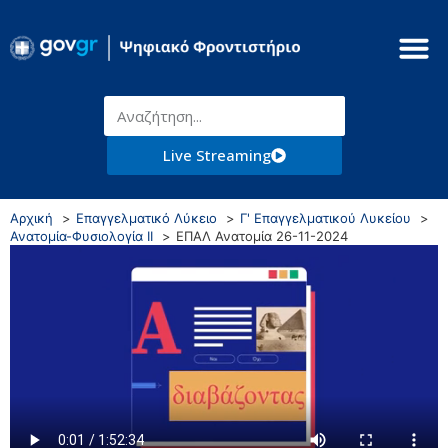
Live Streaming
Αρχική
Επαγγελματικό Λύκειο
Γ' Επαγγελματικού Λυκείου
Ανατομία-Φυσιολογία ΙΙ
ΕΠΑΛ Ανατομία 26-11-2024