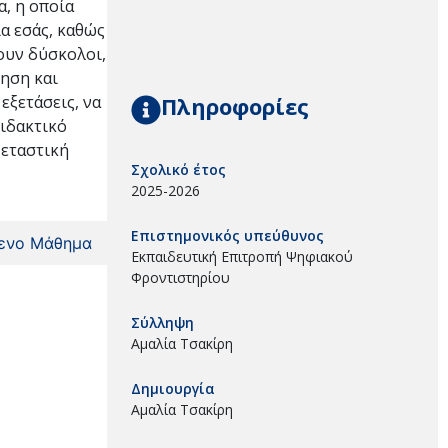
α, η οποία
ια εσάς, καθώς
ζουν δύσκολοι,
όηση και
Πληροφορίες
εξετάσεις, να
διδακτικό
ξεταστική
Σχολικό έτος
2025-2026
Επιστημονικός υπεύθυνος
ενο Μάθημα
Εκπαιδευτική Επιτροπή Ψηφιακού
Φροντιστηρίου
Σύλληψη
Αμαλία Τσακίρη
Δημιουργία
Αμαλία Τσακίρη