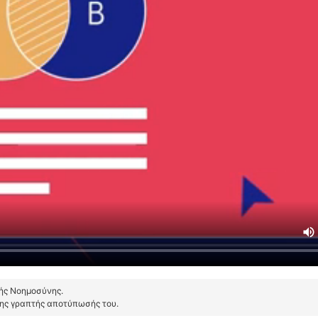
τής Νοημοσύνης.
της γραπτής αποτύπωσής του.