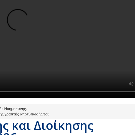
τής Νοημοσύνης.
της γραπτής αποτύπωσής του.
ς και Διοίκησης