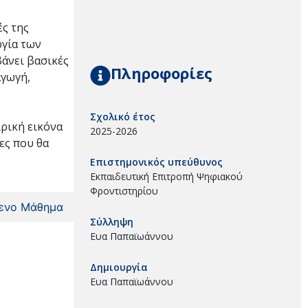
ές της
ργία των
βάνει βασικές
Πληροφορίες
αγωγή,
Σχολικό έτος
ιρική εικόνα
2025-2026
ες που θα
Επιστημονικός υπεύθυνος
Εκπαιδευτική Επιτροπή Ψηφιακού
Φροντιστηρίου
ενο Μάθημα
Σύλληψη
Ευα Παπαϊωάννου
Δημιουργία
Ευα Παπαϊωάννου