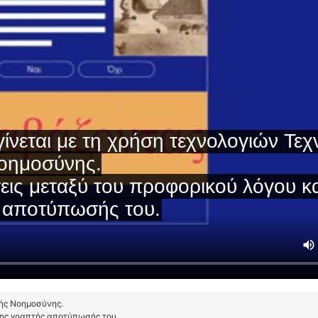
τής Νοημοσύνης.
της γραπτής αποτύπωσής του.