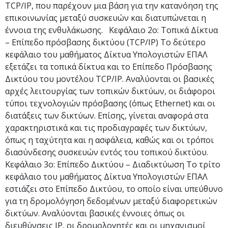
TCP/IP, που παρέχουν μια βάση για την κατανόηση της
επικοινωνίας μεταξύ συσκευών και διατυπώνεται η
έννοια της ενθυλάκωσης. Κεφάλαιο 2ο: Τοπικά Δίκτυα
– Επίπεδο πρόσβασης δικτύου (TCP/IP) Το δεύτερο
κεφάλαιο του μαθήματος Δίκτυα Υπολογιστών ΕΠΑΛ
εξετάζει τα τοπικά δίκτυα και το Επίπεδο Πρόσβασης
Δικτύου του μοντέλου TCP/IP. Αναλύονται οι βασικές
αρχές λειτουργίας των τοπικών δικτύων, οι διάφοροι
τύποι τεχνολογιών πρόσβασης (όπως Ethernet) και οι
διατάξεις των δικτύων. Επίσης, γίνεται αναφορά στα
χαρακτηριστικά και τις προδιαγραφές των δικτύων,
όπως η ταχύτητα και η ασφάλεια, καθώς και οι τρόποι
διασύνδεσης συσκευών εντός του τοπικού δικτύου.
Κεφάλαιο 3ο: Επίπεδο Δικτύου – Διαδικτύωση Το τρίτο
κεφάλαιο του μαθήματος Δίκτυα Υπολογιστών ΕΠΑΛ
εστιάζει στο Επίπεδο Δικτύου, το οποίο είναι υπεύθυνο
για τη δρομολόγηση δεδομένων μεταξύ διαφορετικών
δικτύων. Αναλύονται βασικές έννοιες όπως οι
διευθύνσεις IP, οι δρομολογητές και οι μηχανισμοί