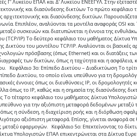
 Γ’ Λυκείου ΕΠΑΛ και Δ’ Λυκείου ΕΝΕΕΓΥΛ. Στην εξεταστ
χιτεκτονικής και διασύνδεσης δικτύων Το πρώτο κεφάλαιο 
ης αρχιτεκτονικής και διασύνδεσης δικτύων. Παρουσιάζετ
ωνία. Επιπλέον, αναλύονται τα μοντέλα αναφοράς OSI και 
 μεταξύ συσκευών και διατυπώνεται η έννοια της ενθυλά
ου (TCP/IP) Το δεύτερο κεφάλαιο του μαθήματος Δίκτυα Υ
ης Δικτύου του μοντέλου TCP/IP. Αναλύονται οι βασικές α
χνολογιών πρόσβασης (όπως Ethernet) και οι διατάξεις τω
διαγραφές των δικτύων, όπως η ταχύτητα και η ασφάλεια, κ
υ. Κεφάλαιο 3ο: Επίπεδο Δικτύου – Διαδικτύωση Το τρίτ
πίπεδο Δικτύου, το οποίο είναι υπεύθυνο για τη δρομολό
ικές έννοιες όπως οι διευθύνσεις IP, οι δρομολογητές κα
λα όπως το IP, καθώς και η σημασία της διασύνδεσης δικ
άς Το τέταρτο κεφάλαιο του μαθήματος Δίκτυα Υπολογιστ
 υπεύθυνο για την αξιόπιστη μεταφορά δεδομένων μεταξύ 
 όπως η σύνδεση, η διαχείριση ροής και η διόρθωση σφαλ
λιγότερο αξιόπιστη μεταφορά. Επίσης, γίνεται αναφορά σε
ας μεταξύ εφαρμογών. Κεφάλαιο 5ο: Επεκτείνοντας το δίκτ
ίκτυα Υπολογιστών ΕΠΑΛ επικεντρώνεται στα Δίκτυα Ευρε