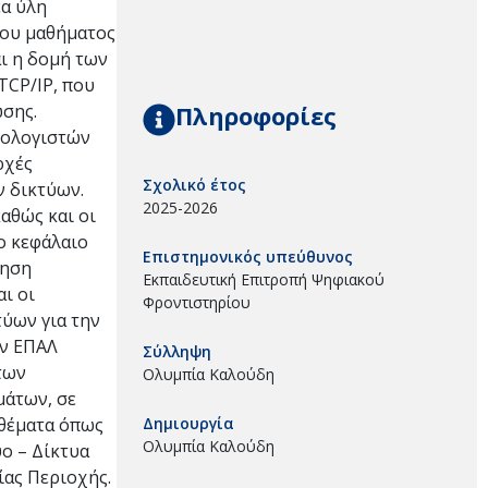
έα ύλη
του μαθήματος
αι η δομή των
TCP/IP, που
Πληροφορίες
κωσης.
πολογιστών
ρχές
Σχολικό έτος
ν δικτύων.
2025-2026
αθώς και οι
ο κεφάλαιο
Επιστημονικός υπεύθυνος
γηση
Εκπαιδευτική Επιτροπή Ψηφιακού
ι οι
Φροντιστηρίου
τύων για την
ών ΕΠΑΛ
Σύλληψη
των
Ολυμπία Καλούδη
μάτων, σε
Δημιουργία
 θέματα όπως
Ολυμπία Καλούδη
υο – Δίκτυα
ίας Περιοχής.