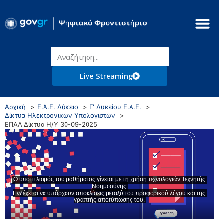
Live Streaming
Αρχική
Ε.Α.Ε. Λύκειο
Γ' Λυκείου Ε.Α.Ε.
Δίκτυα Ηλεκτρονικών Υπολογιστών
ΕΠΑΛ Δίκτυα Η/Υ 30-09-2025