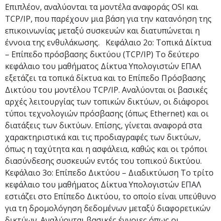
Επιπλέον, αναλύονται τα μοντέλα αναφοράς OSI και
TCP/IP, που παρέχουν μια βάση για την κατανόηση της
επικοινωνίας μεταξύ συσκευών και διατυπώνεται η
έννοια της ενθυλάκωσης. Κεφάλαιο 2ο: Τοπικά Δίκτυα
– Επίπεδο πρόσβασης δικτύου (TCP/IP) Το δεύτερο
κεφάλαιο του μαθήματος Δίκτυα Υπολογιστών ΕΠΑΛ
εξετάζει τα τοπικά δίκτυα και το Επίπεδο Πρόσβασης
Δικτύου του μοντέλου TCP/IP. Αναλύονται οι βασικές
αρχές λειτουργίας των τοπικών δικτύων, οι διάφοροι
τύποι τεχνολογιών πρόσβασης (όπως Ethernet) και οι
διατάξεις των δικτύων. Επίσης, γίνεται αναφορά στα
χαρακτηριστικά και τις προδιαγραφές των δικτύων,
όπως η ταχύτητα και η ασφάλεια, καθώς και οι τρόποι
διασύνδεσης συσκευών εντός του τοπικού δικτύου.
Κεφάλαιο 3ο: Επίπεδο Δικτύου – Διαδικτύωση Το τρίτο
κεφάλαιο του μαθήματος Δίκτυα Υπολογιστών ΕΠΑΛ
εστιάζει στο Επίπεδο Δικτύου, το οποίο είναι υπεύθυνο
για τη δρομολόγηση δεδομένων μεταξύ διαφορετικών
δικτύων. Αναλύονται βασικές έννοιες όπως οι