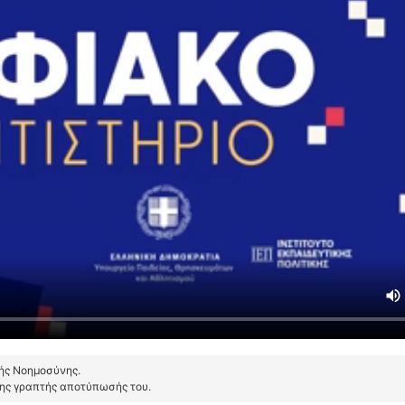
τής Νοημοσύνης.
της γραπτής αποτύπωσής του.