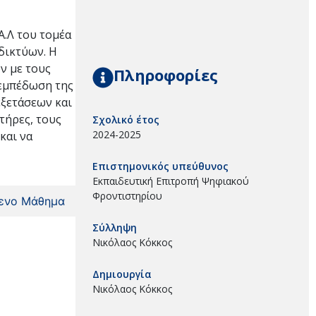
Α.Λ του τομέα
δικτύων. Η
ν με τους
Πληροφορίες
 εμπέδωση της
εξετάσεων και
τήρες, τους
Σχολικό έτος
2024-2025
και να
Επιστημονικός υπεύθυνος
Εκπαιδευτική Επιτροπή Ψηφιακού
Φροντιστηρίου
ενο Μάθημα
Σύλληψη
Νικόλαος Κόκκος
Δημιουργία
Νικόλαος Κόκκος