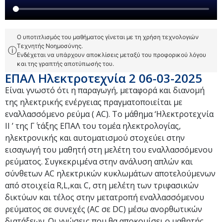
Ο υποτιτλισμός του μαθήματος γίνεται με τη χρήση τεχνολογιών
Τεχνητής Νοημοσύνης.
ⓘ
Ενδέχεται να υπάρχουν αποκλίσεις μεταξύ του προφορικού λόγου
και της γραπτής αποτύπωσής του.
ΕΠΑΛ Ηλεκτροτεχνία 2 06-03-2025
Είναι γνωστό ότι η παραγωγή, μεταφορά και διανομή
της ηλεκτρικής ενέργειας πραγματοποιείται με
εναλλασσόμενο ρεύμα ( AC). Το μάθημα ‘Ηλεκτροτεχνία
ΙΙ ’ της Γ΄ τάξης ΕΠΑΛ του τομέα ηλεκτρολογίας,
ηλεκτρονικής και αυτοματισμού στοχεύει στην
εισαγωγή του μαθητή στη μελέτη του εναλλασσόμενου
ρεύματος. Συγκεκριμένα στην ανάλυση απλών και
σύνθετων AC ηλεκτρικών κυκλωμάτων αποτελούμενων
από στοιχεία R,L,και C, στη μελέτη των τριφασικών
δικτύων και τέλος στην μετατροπή εναλλασσόμενου
ρεύματος σε συνεχές (AC σε DC) μέσω ανορθωτικών
διατάξεων. Οι γνώσεις που θα αποκομίσει ο μαθητής,