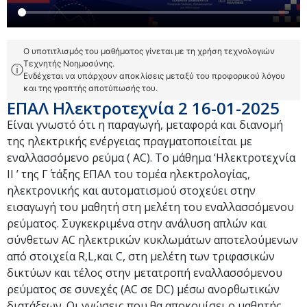
Ο υποτιτλισμός του μαθήματος γίνεται με τη χρήση τεχνολογιών
Τεχνητής Νοημοσύνης.
ⓘ
Ενδέχεται να υπάρχουν αποκλίσεις μεταξύ του προφορικού λόγου
και της γραπτής αποτύπωσής του.
ΕΠΑΛ Ηλεκτροτεχνία 2 16-01-2025
Είναι γνωστό ότι η παραγωγή, μεταφορά και διανομή
της ηλεκτρικής ενέργειας πραγματοποιείται με
εναλλασσόμενο ρεύμα ( AC). Το μάθημα ‘Ηλεκτροτεχνία
ΙΙ ’ της Γ΄ τάξης ΕΠΑΛ του τομέα ηλεκτρολογίας,
ηλεκτρονικής και αυτοματισμού στοχεύει στην
εισαγωγή του μαθητή στη μελέτη του εναλλασσόμενου
ρεύματος. Συγκεκριμένα στην ανάλυση απλών και
σύνθετων AC ηλεκτρικών κυκλωμάτων αποτελούμενων
από στοιχεία R,L,και C, στη μελέτη των τριφασικών
δικτύων και τέλος στην μετατροπή εναλλασσόμενου
ρεύματος σε συνεχές (AC σε DC) μέσω ανορθωτικών
διατάξεων. Οι γνώσεις που θα αποκομίσει ο μαθητής,