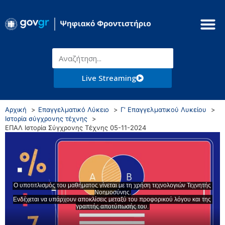
Live Streaming
Αρχική
Επαγγελματικό Λύκειο
Γ' Επαγγελματικού Λυκείου
Ιστορία σύγχρονης τέχνης
ΕΠΑΛ Ιστορία Σύγχρονης Τέχνης 05-11-2024