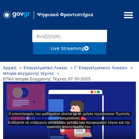
Live Streaming
Αρχική
Επαγγελματικό Λύκειο
Γ' Επαγγελματικού Λυκείου
Ιστορία σύγχρονης τέχνης
ΕΠΑΛ Ιστορία Σύγχρονης Τέχνης 07-10-2025