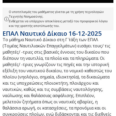
Ο υποτιτλισμός του μαθήματος γίνεται με τη χρήση τεχνολογιών
Τεχνητής Νοημοσύνης.
ⓘ
Ενδέχεται να υπάρχουν αποκλίσεις μεταξύ του προφορικού λόγου
και της γραπτής αποτύπωσής του.
ΕΠΑΛ Ναυτικό Δίκαιο 16-12-2025
Το μάθημα Ναυτικό Δίκαιο στη Γ΄ τάξη των ΕΠΑΛ
(Τομέας Ναυτιλιακών Επαγγελμάτων) εισάγει τους/ τις
μαθητές/ -τριες στις βασικές έννοιες του δικαίου που
διέπουν τη ναυτιλία, τα πλοία και τα πληρώματα. Οι
μαθητές/ -τριες γνωρίζουν τις πηγές και την ιστορική
εξέλιξη του ναυτικού δικαίου, το νομικό καθεστώς του
πλοίου (νηολόγιο, σημαία, ιδιοκτησία), τα δικαιώματα
και τις υποχρεώσεις πλοιοκτήτη, πλοιάρχου και
ναυτικών, καθώς και τις συμβάσεις ναυτολόγησης,
ναύλωσης και θαλάσσιας ασφάλισης. Επιπλέον,
μελετούν ζητήματα όπως οι ναυτικές αβαρίες, η
θαλάσσια αρωγή, οι κατασχέσεις, τα προνόμια και οι
συγκρούσεις πλοίων, ενώ διδάσκονται και τις διεθνείς