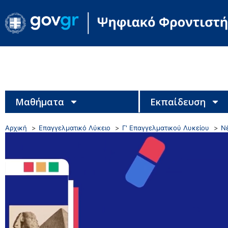
Μαθήματα
Εκπαίδευση
Αρχική
Επαγγελματικό Λύκειο
Γ' Επαγγελματικού Λυκείου
Ν