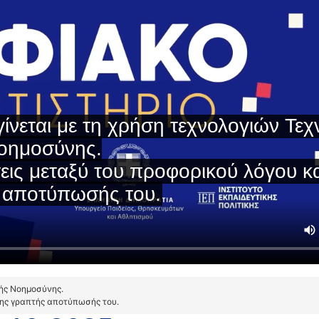
τής Νοημοσύνης.
της γραπτής αποτύπωσής του.