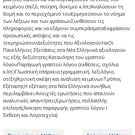
κειμένου (πεζό, ποίηση, δοκίμιο κ.λπ.)Αναλύσουν τη
δομή και το περιεχόμενό τουΕρμηνεύσουν το νόημα
των λέξεων και των φράσεωνΣυνθέσουν τις
πληροφορίες και να εξάγουν συμπεράσματαΕκφράσουν
προσωπικές απόψεις και να τις
τεκμηριώσουνΔεξιότητες που ΑξιολογούνταιΟι
Πανελλήνιες Εξετάσεις στα Νέα Ελληνικά αξιολογούν
τις εξής δεξιότητες:Κατανόηση του γραπτού
λόγουΠαράγωγή γραπτού λόγου (εκθέσεις, σχόλια
κ.λπ.)Γλωσσική επάρκεια (γραμματική, λεξιλόγιο,
στίξη)Κριτική σκέψη και ανάλυση κειμένωνΤρόπος
ΕξέτασηςΗ εξέταση στα Νέα Ελληνικά συνήθως
περιλαμβάνει:Ανοιχτές ερωτήσεις που απαιτούν
αναλυτικές απαντήσειςΕρωτήσεις πολλαπλής
επιλογήςΆσκηση παραγωγής γραπτού λόγου (
Έκθεση και Λογοτεχνία)