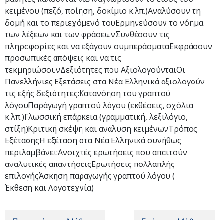
κειμένου (πεζό, ποίηση, δοκίμιο κ.λπ.)Αναλύσουν τη
δομή και το περιεχόμενό τουΕρμηνεύσουν το νόημα
των λέξεων και των φράσεωνΣυνθέσουν τις
πληροφορίες και να εξάγουν συμπεράσματαΕκφράσουν
προσωπικές απόψεις και να τις
τεκμηριώσουνΔεξιότητες που ΑξιολογούνταιΟι
Πανελλήνιες Εξετάσεις στα Νέα Ελληνικά αξιολογούν
τις εξής δεξιότητες:Κατανόηση του γραπτού
λόγουΠαράγωγή γραπτού λόγου (εκθέσεις, σχόλια
κ.λπ.)Γλωσσική επάρκεια (γραμματική, λεξιλόγιο,
στίξη)Κριτική σκέψη και ανάλυση κειμένωνΤρόπος
ΕξέτασηςΗ εξέταση στα Νέα Ελληνικά συνήθως
περιλαμβάνει:Ανοιχτές ερωτήσεις που απαιτούν
αναλυτικές απαντήσειςΕρωτήσεις πολλαπλής
επιλογήςΆσκηση παραγωγής γραπτού λόγου (
Έκθεση και Λογοτεχνία)