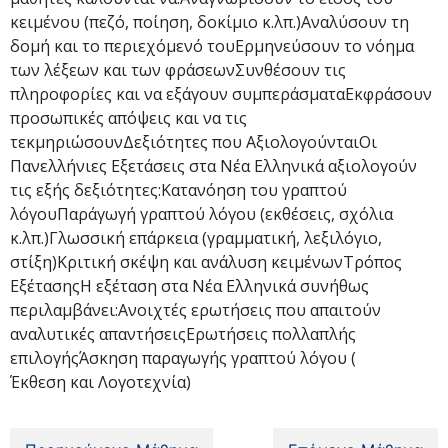
κειμένου (πεζό, ποίηση, δοκίμιο κ.λπ.)Αναλύσουν τη
δομή και το περιεχόμενό τουΕρμηνεύσουν το νόημα
των λέξεων και των φράσεωνΣυνθέσουν τις
πληροφορίες και να εξάγουν συμπεράσματαΕκφράσουν
προσωπικές απόψεις και να τις
τεκμηριώσουνΔεξιότητες που ΑξιολογούνταιΟι
Πανελλήνιες Εξετάσεις στα Νέα Ελληνικά αξιολογούν
τις εξής δεξιότητες:Κατανόηση του γραπτού
λόγουΠαράγωγή γραπτού λόγου (εκθέσεις, σχόλια
κ.λπ.)Γλωσσική επάρκεια (γραμματική, λεξιλόγιο,
στίξη)Κριτική σκέψη και ανάλυση κειμένωνΤρόπος
ΕξέτασηςΗ εξέταση στα Νέα Ελληνικά συνήθως
περιλαμβάνει:Ανοιχτές ερωτήσεις που απαιτούν
αναλυτικές απαντήσειςΕρωτήσεις πολλαπλής
επιλογήςΆσκηση παραγωγής γραπτού λόγου (
Έκθεση και Λογοτεχνία)