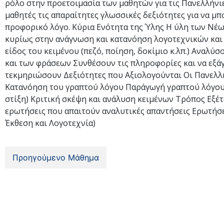
ρόλο στην προετοιμασία των μαθητών για τις Πανελλήνιε
μαθητές τις απαραίτητες γλωσσικές δεξιότητες για να μ
προφορικό λόγο. Κύρια Ενότητα της Ύλης Η ύλη των Νέων
κυρίως στην ανάγνωση και κατανόηση λογοτεχνικών και 
είδος του κειμένου (πεζό, ποίηση, δοκίμιο κ.λπ.) Αναλ
και των φράσεων Συνθέσουν τις πληροφορίες και να εξά
τεκμηριώσουν Δεξιότητες που Αξιολογούνται Οι Πανελλήν
Κατανόηση του γραπτού λόγου Παράγωγή γραπτού λόγου (ε
στίξη) Κριτική σκέψη και ανάλυση κειμένων Τρόπος Εξέ
ερωτήσεις που απαιτούν αναλυτικές απαντήσεις Ερωτήσ
Έκθεση και Λογοτεχνία)
Προηγούμενο Μάθημα