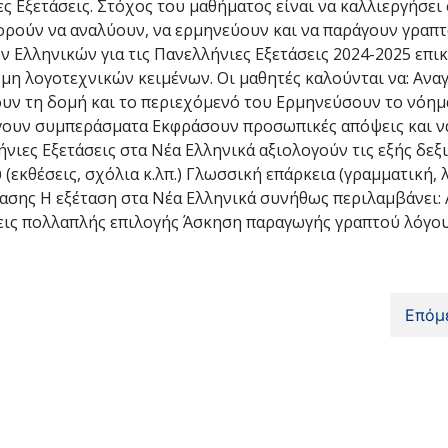
ς Εξετάσεις. Στόχος του μαθήματος είναι να καλλιεργήσει
πορούν να αναλύουν, να ερμηνεύουν και να παράγουν γραπτ
 Ελληνικών για τις Πανελλήνιες Εξετάσεις 2024-2025 επι
μη λογοτεχνικών κειμένων. Οι μαθητές καλούνται να: Ανα
ύσουν τη δομή και το περιεχόμενό του Ερμηνεύσουν το νόη
γουν συμπεράσματα Εκφράσουν προσωπικές απόψεις και να
ιες Εξετάσεις στα Νέα Ελληνικά αξιολογούν τις εξής δεξι
κθέσεις, σχόλια κ.λπ.) Γλωσσική επάρκεια (γραμματική, λ
τασης Η εξέταση στα Νέα Ελληνικά συνήθως περιλαμβάνει: 
εις πολλαπλής επιλογής Άσκηση παραγωγής γραπτού λόγου
Επόμ