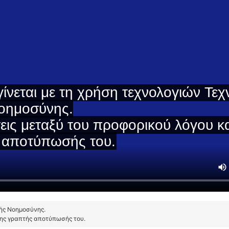
τής Νοημοσύνης.
της γραπτής αποτύπωσής του.