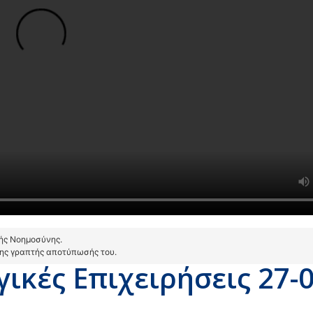
τής Νοημοσύνης.
της γραπτής αποτύπωσής του.
ικές Επιχειρήσεις 27-0