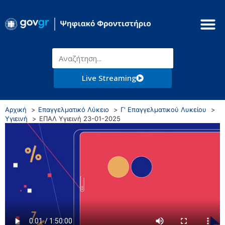
Live Streaming
Αρχική
Επαγγελματικό Λύκειο
Γ' Επαγγελματικού Λυκείου
Υγιεινή
ΕΠΑΛ Υγιεινή 23-01-2025