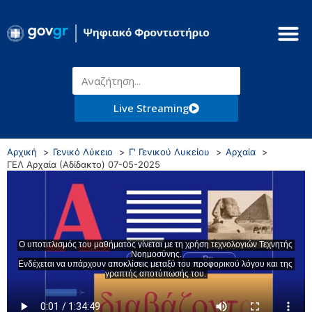
Live Streaming
Αρχική
Γενικό Λύκειο
Γ' Γενικού Λυκείου
Αρχαία
ΓΕΛ Αρχαία (Αδίδακτο) 07-05-2025