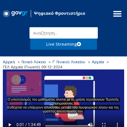
Live Streaming
Αρχική
Γενικό Λύκειο
Γ' Γενικού Λυκείου
Αρχαία
ΓΕΛ Αρχαία (Γνωστό) 09-12-2024