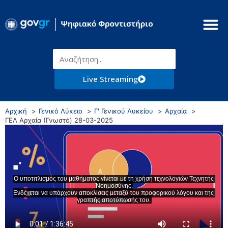
Live Streaming
Αρχική
Γενικό Λύκειο
Γ' Γενικού Λυκείου
Αρχαία
ΓΕΛ Αρχαία (Γνωστό) 28-03-2025