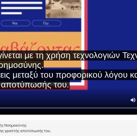
τής Νοημοσύνης.
της γραπτής αποτύπωσής του.