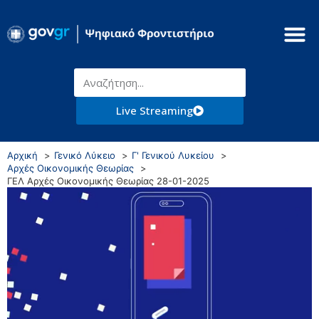
Live Streaming
Αρχική
Γενικό Λύκειο
Γ' Γενικού Λυκείου
Αρχές Οικονομικής Θεωρίας
ΓΕΛ Αρχές Οικονομικής Θεωρίας 28-01-2025