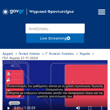
Live Streaming
Αρχική
Γενικό Λύκειο
Γ' Γενικού Λυκείου
Χημεία
ΓΕΛ Χημεία 21-11-2024