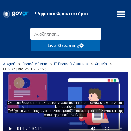
Live Streaming
Αρχική
Γενικό Λύκειο
Γ' Γενικού Λυκείου
Χημεία
ΓΕΛ Χημεία 25-02-2025