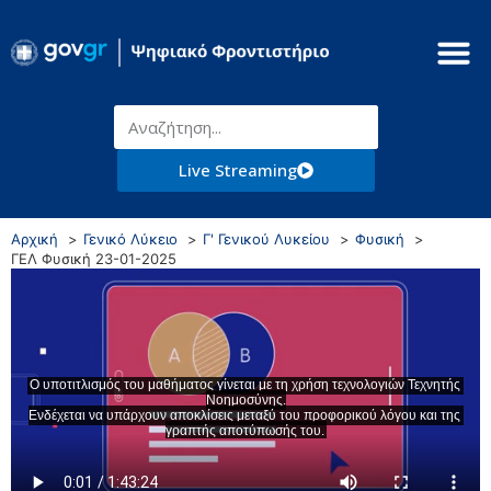
Live Streaming
Αρχική
Γενικό Λύκειο
Γ' Γενικού Λυκείου
Φυσική
ΓΕΛ Φυσική 23-01-2025