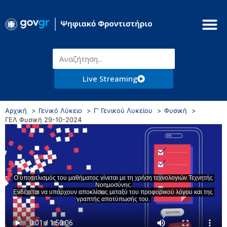
Live Streaming
Αρχική
Γενικό Λύκειο
Γ' Γενικού Λυκείου
Φυσική
ΓΕΛ Φυσική 29-10-2024