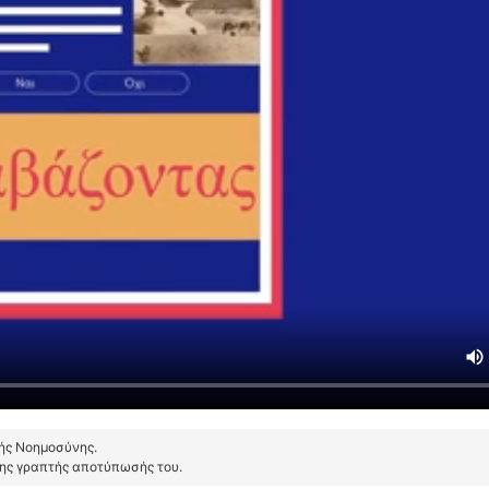
τής Νοημοσύνης.
της γραπτής αποτύπωσής του.