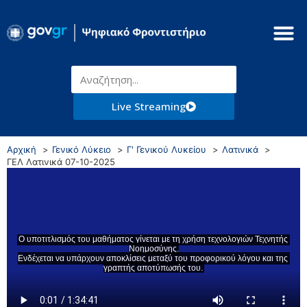
Live Streaming
Αρχική
Γενικό Λύκειο
Γ' Γενικού Λυκείου
Λατινικά
ΓΕΛ Λατινικά 07-10-2025