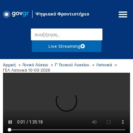
Live Streaming
Αρχική
Γενικό Λύκειο
Γ' Γενικού Λυκείου
Λατινικά
ΓΕΛ Λατινικά 10-03-2026