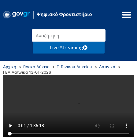
Live Streaming
Αρχική
Γενικό Λύκειο
Γ' Γενικού Λυκείου
Λατινικά
ΓΕΛ Λατινικά 13-01-2026