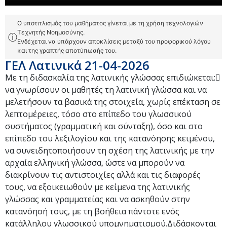
Ο υποτιτλισμός του μαθήματος γίνεται με τη χρήση τεχνολογιών
Τεχνητής Νοημοσύνης.
ⓘ
Ενδέχεται να υπάρχουν αποκλίσεις μεταξύ του προφορικού λόγου
και της γραπτής αποτύπωσής του.
ΓΕΛ Λατινικά 21-04-2026
Με τη διδασκαλία της λατινικής γλώσσας επιδιώκεται:
να γνωρίσουν οι μαθητές τη λατινική γλώσσα και να
μελετήσουν τα βασικά της στοιχεία, χωρίς επέκταση σε
λεπτομέρειες, τόσο στο επίπεδο του γλωσσικού
συστήματος (γραμματική και σύνταξη), όσο και στο
επίπεδο του λεξιλογίου και της κατανόησης κειμένου,
να συνειδητοποιήσουν τη σχέση της λατινικής με την
αρχαία ελληνική γλώσσα, ώστε να μπορούν να
διακρίνουν τις αντιστοιχίες αλλά και τις διαφορές
τους, να εξοικειωθούν με κείμενα της λατινικής
γλώσσας και γραμματείας και να ασκηθούν στην
κατανόησή τους, με τη βοήθεια πάντοτε ενός
κατάλληλου γλωσσικού υπομνηματισμού.Διδάσκονται