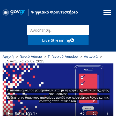
Live Streaming
Αρχική
Γενικό Λύκειο
Γ' Γενικού Λυκείου
Λατινικά
ΓΕΛ Λατινικά 25-09-2025