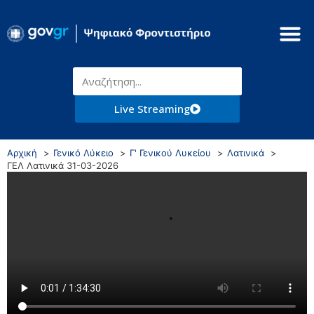
Live Streaming
Αρχική
Γενικό Λύκειο
Γ' Γενικού Λυκείου
Λατινικά
ΓΕΛ Λατινικά 31-03-2026