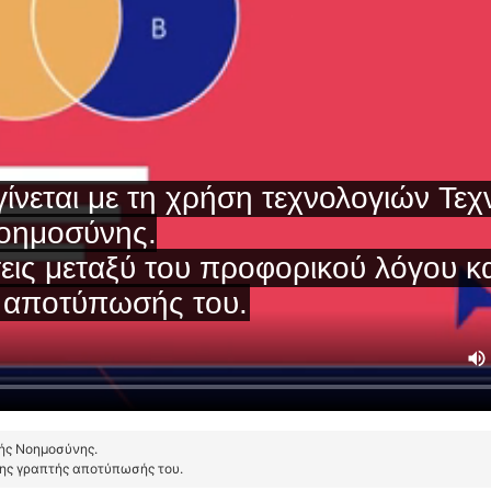
τής Νοημοσύνης.
της γραπτής αποτύπωσής του.