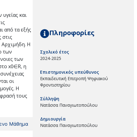
 υγείας και
τις
ι από τα εξής
Πληροφορίες
 στις
υ Αρχιμήδη. Η
ο των
Σχολικό έτος
2024-2025
ννοιες των
στο x0∈R, η
Επιστημονικός υπεύθυνος
ς συνέχειας
Εκπαιδευτική Επιτροπή Ψηφιακού
ται οι
Φροντιστηρίου
μογές. Η
κφρασή τους
Σύλληψη
Νατάσσα Παναγιωτοπούλου
Δημιουργία
ενο Μάθημα
Νατάσσα Παναγιωτοπούλου