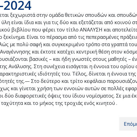
-2024
αι ξεχωριστά στην ομάδα θετικών σπουδών και σπουδών
η είναι ίδια και για τις δύο και εξετάζεται από κοινού σ
ικού βιβλίου που φέρει τον τίτλο ΑΝΑΛΥΣΗ και αποτελείτα
 ξεκίνημα. Είναι το πέρασμα από τις πεπερασμένες πράξεις
αλώς με πολύ σαφή και συγκεκριμένο τρόπο στα γραπτά το
ς Αναγέννησης και έκτοτε κατέχει κεντρική θέση στον κόσμ
υσιάζονται βασικές – και ήδη γνωστές στους μαθητές – έ
ης Ανάλυσης. Στη συνέχεια εισάγεται η έννοια του ορίου 
χαρακτηριστικές ιδιότητές του. Τέλος, δίνεται η έννοια τη
ότητές της.— Στο δεύτερο και τρίτο κεφάλαιο παρουσιάζον
χως και γίνεται χρήση των εννοιών αυτών σε πολλές εφαρ
ι δύο διαφορετικές όψεις του ίδιου νομίσματος. Σε μια έ
 ταχύτητα και το μήκος της τροχιάς ενός κινητού .
Επόμ