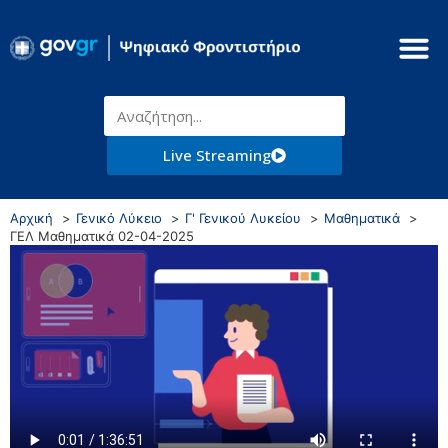
Live Streaming
Αρχική
Γενικό Λύκειο
Γ' Γενικού Λυκείου
Μαθηματικά
ΓΕΛ Μαθηματικά 02-04-2025