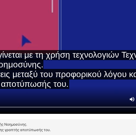
τής Νοημοσύνης.
της γραπτής αποτύπωσής του.