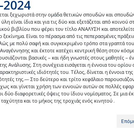
-2024
αι ξεχωριστά στην ομάδα θετικών σπουδών και σπουδών
η είναι ίδια και για τις δύο και εξετάζεται από κοινού σ
ικού βιβλίου που φέρει τον τίτλο ΑΝΑΛΥΣΗ και αποτελείτα
 ξεκίνημα. Είναι το πέρασμα από τις πεπερασμένες πράξεις
αλώς με πολύ σαφή και συγκεκριμένο τρόπο στα γραπτά το
ς Αναγέννησης και έκτοτε κατέχει κεντρική θέση στον κόσμ
υσιάζονται βασικές – και ήδη γνωστές στους μαθητές – έ
ης Ανάλυσης. Στη συνέχεια εισάγεται η έννοια του ορίου 
χαρακτηριστικές ιδιότητές του. Τέλος, δίνεται η έννοια τη
ότητές της.— Στο δεύτερο και τρίτο κεφάλαιο παρουσιάζον
χως και γίνεται χρήση των εννοιών αυτών σε πολλές εφαρ
ι δύο διαφορετικές όψεις του ίδιου νομίσματος. Σε μια έ
 ταχύτητα και το μήκος της τροχιάς ενός κινητού .
Επόμ