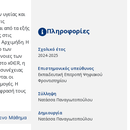
 υγείας και
τις
ι από τα εξής
Πληροφορίες
 στις
υ Αρχιμήδη. Η
ο των
Σχολικό έτος
2024-2025
ννοιες των
στο x0∈R, η
Επιστημονικός υπεύθυνος
ς συνέχειας
Εκπαιδευτική Επιτροπή Ψηφιακού
ται οι
Φροντιστηρίου
μογές. Η
κφρασή τους
Σύλληψη
Νατάσσα Παναγιωτοπούλου
Δημιουργία
ενο Μάθημα
Νατάσσα Παναγιωτοπούλου