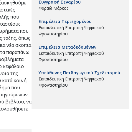
Συγγραφή Σεναρίου
εξασκηθούμε
Φαραώ Μάρκος
αστικές
ολής που
Επιμέλεια Περιεχομένου
ταστέους.
Εκπαιδευτική Επιτροπή Ψηφιακού
εωρήματα που
Φροντιστηρίου
ς τάξης, όπως
μια νέα σκοπιά
Επιμέλεια Μεταδεδομένων
α τα παραπάνω
Εκπαιδευτική Επιτροπή Ψηφιακού
προβλήματα
Φροντιστηρίου
ο κεφάλαιο
Υπεύθυνος Παιδαγωγικού Σχεδιασμού
νοια της
Εκπαιδευτική Επιτροπή Ψηφιακού
 κατά κοινή
Φροντιστηρίου
άθημα που
προηγούμενων
ού βιβλίου, να
ακολουθήσετε