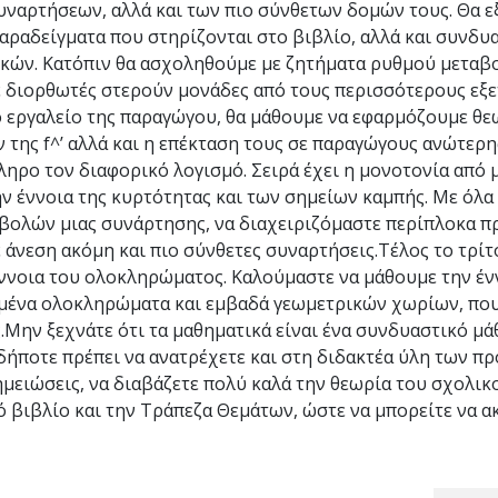
υναρτήσεων, αλλά και των πιο σύνθετων δομών τους. Θα 
αραδείγματα που στηρίζονται στο βιβλίο, αλλά και συνδυ
κών. Κατόπιν θα ασχοληθούμε με ζητήματα ρυθμού μεταβ
διορθωτές στερούν μονάδες από τους περισσότερους εξε
το εργαλείο της παραγώγου, θα μάθουμε να εφαρμόζουμε θ
 της f^’ αλλά και η επέκταση τους σε παραγώγους ανώτερη
ληρο τον διαφορικό λογισμό. Σειρά έχει η μονοτονία από 
την έννοια της κυρτότητας και των σημείων καμπής. Με όλ
βολών μιας συνάρτησης, να διαχειριζόμαστε περίπλοκα 
 άνεση ακόμη και πιο σύνθετες συναρτήσεις.Τέλος το τρίτ
έννοια του ολοκληρώματος. Καλούμαστε να μάθουμε την έν
σμένα ολοκληρώματα και εμβαδά γεωμετρικών χωρίων, που
Μην ξεχνάτε ότι τα μαθηματικά είναι ένα συνδυαστικό μ
ιδήποτε πρέπει να ανατρέχετε και στη διδακτέα ύλη των 
μειώσεις, να διαβάζετε πολύ καλά την θεωρία του σχολικ
 βιβλίο και την Τράπεζα Θεμάτων, ώστε να μπορείτε να 