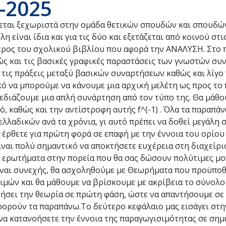
-2025
αι ξεχωριστά στην ομάδα θετικών σπουδών και σπουδών
είναι ίδια και για τις δύο και εξετάζεται από κοινού στι
 μέρος του σχολικού βιβλίου που αφορά την ΑΝΑΛΥΣΗ. Στο
ώς και τις βασικές γραφικές παραστάσεις των γνωστών σ
ε τις πράξεις μεταξύ βασικών συναρτήσεων καθώς και λίγο
κό να μπορούμε να κάνουμε μια αρχική μελέτη ως προς το 
εδιάζουμε μια απλή συνάρτηση από τον τύπο της. Θα μάθο
, καθώς και την αντίστροφη αυτής f^(-1) . Όλα τα παραπά
λλαδικών ανά τα χρόνια, γι αυτό πρέπει να δοθεί μεγάλη 
 έρθετε για πρώτη φορά σε επαφή με την έννοια του ορίου 
ίναι πολύ σημαντικό να αποκτήσετε ευχέρεια στη διαχείρι
ά ερωτήματα στην πορεία που θα σας δώσουν πολύτιμες μο
είναι συνεχής, θα ασχοληθούμε με Θεωρήματα που προϋπο
ιμών και θα μάθουμε να βρίσκουμε με ακρίβεια το σύνολο
νοήσει την θεωρία σε πρώτη φάση, ώστε να απαντήσουμε σε
φορούν τα παραπάνω.Το δεύτερο κεφάλαιο μας εισάγει στη
να κατανοήσετε την έννοια της παραγωγισιμότητας σε σημε