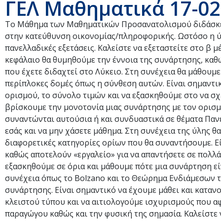
ΓΕΛ Μαθηματικά 17-02
Το Μάθημα των Μαθηματικών Προσανατολισμού διδάσκετ
στην κατεύθυνση οικονομίας/πληροφορικής. Ωστόσο η ύλη 
πανελλαδικές εξετάσεις. Καλείστε να εξεταστείτε στο β
κεφάλαιο θα θυμηθούμε την έννοια της συνάρτησης, καθ
που έχετε διδαχτεί στο Λύκειο. Στη συνέχεια θα μάθουμ
περίπλοκες δομές όπως η σύνθεση αυτών. Είναι σημαντι
ορισμού, το σύνολο τιμών και να εξασκηθούμε στο να σχ
βρίσκουμε την μονοτονία μιας συνάρτησης με τον ορισμό
συναντώνται αυτούσια ή και συνδυαστικά σε θέματα Πανε
εσάς και να μην χάσετε μάθημα. Στη συνέχεια της ύλης θα
διαφορετικές κατηγορίες ορίων που θα συναντήσουμε. Ε
καθώς αποτελούν «εργαλείο» για να απαντήσετε σε πολλ
εξασκηθούμε σε όρια και μάθουμε πότε μια συνάρτηση 
συνέχεια όπως το Bolzano και το Θεώρημα Ενδιάμεσων τ
συνάρτησης. Είναι σημαντικό να έχουμε μάθει και κατα
κλειστού τύπου και να αιτιολογούμε ισχυρισμούς που α
παραγώγου καθώς και την φυσική της σημασία. Καλείστε 