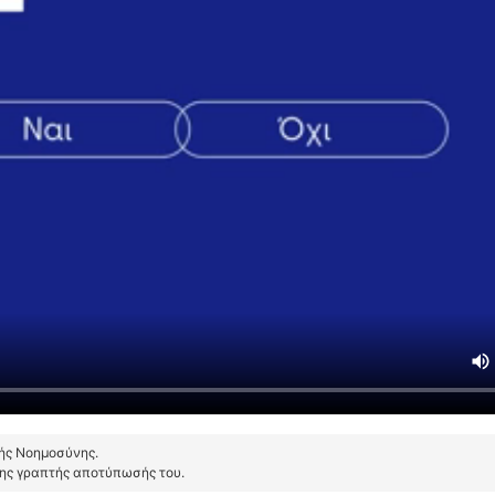
τής Νοημοσύνης.
της γραπτής αποτύπωσής του.