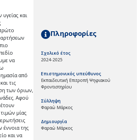
 υγείας και
ς
 πρώτο
Πληροφορίες
υναρτήσεων
 πιο
πεδίο
Σχολικό έτος
2024-2025
υμε να
νω
Επιστημονικός υπεύθυνος
σημασία από
Εκπαιδευτική Επιτροπή Ψηφιακού
και τις
Φροντιστηρίου
ση των όριων,
νάδες. Αφού
Σύλληψη
θέτουν
Φαραώ Μάρκος
 τιμών μίας
 ερωτήσεις
Δημιουργία
ν έννοια της
Φαραώ Μάρκος
ίο και να