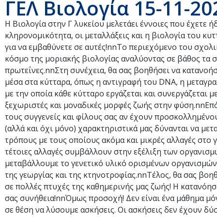
ΓΕΛ Βιολογία 15-11-20
Η Βιολογία στην Γ λυκείου μελετάει έννοιες που έχετε 
κληρονομικότητα, οι μεταλλάξεις και η βιολογία του κυτ
για να εμβαθύνετε σε αυτές!nnΤο περιεχόμενο του σχολι
κόσμο της μοριακής βιολογίας αναλύοντας σε βάθος τα 
πρωτεΐνες.nnΣτη συνέχεια, θα σας βοηθήσει να κατανοή
μέσα στα κύτταρα, όπως η αντιγραφή του DNA, η μεταγρα
με την οποία κάθε κύτταρο εργάζεται και συνεργάζεται 
ξεχωριστές και μοναδικές μορφές ζωής στην φύση.nnΕπό
τους συγγενείς και φίλους σας αν έχουν προσκολλημένου
(αλλά και όχι μόνο) χαρακτηριστικά μας δύνανται να με
τρόπους με τους οποίους ακόμα και μικρές αλλαγές στο 
τέτοιες αλλαγές συμβάλλουν στην εξέλιξη των οργανισ
μεταβάλλουμε το γενετικό υλικό ορισμένων οργανισμών
της γεωργίας και της κτηνοτροφίας.nnΤέλος, θα σας βο
σε πολλές πτυχές της καθημερινής μας ζωής! Η κατανόησ
σας συνήθεια!nnΌμως προσοχή! Δεν είναι ένα μάθημα μόν
σε θέση να λύσουμε ασκήσεις. Οι ασκήσεις δεν έχουν δ