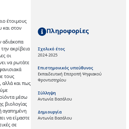
πιο έτοιμους
υ και στον
Πληροφορίες
ν αδιάκοπα
 την ακρίβεια
Σχολικό έτος
2024-2025
ες οι
νει να ρωτάτε
Επιστημονικός υπεύθυνος
μφανισιακά
Εκπαιδευτική Επιτροπή Ψηφιακού
με τους
Φροντιστηρίου
, αλλά και πως
ούμε
Σύλληψη
ροϊόντα μέσω
Αντωνία Βασάλου
ης βιολογίας
νή αγαπημένη
Δημιουργία
ει να είμαστε
Αντωνία Βασάλου
ικές σε