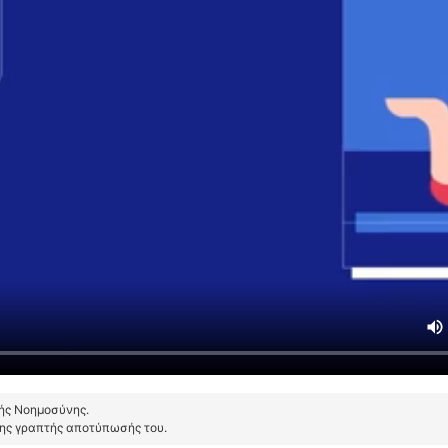
τής Νοημοσύνης.
της γραπτής αποτύπωσής του.