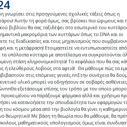
24
ήδη γνωρίσει στις προηγούμενες σχολικές τάξεις όπως η
τάρου! Αυτήν τη φορά όμως, σας βρίσκει πιο ώριμους και 
κού βιβλίου θα σας ταξιδέψει στο εσωτερικό του κυττάρο
σημαντικά μακρομόρια των κυττάρων όπως το DNA και οι
σετε τις διαδικασίες και τους μηχανισμούς που συμβαίνου
φή και η μετάφραση! Ετοιμαστείτε να εντυπωσιαστείτε από
με τα υπόλοιπα κύτταρα με αποτέλεσμα να συγκροτούνται όλ
μενη στάση κληρονομικότητα! Το κεφάλαιο που θα σας κά
ς ή ελεύθερους λοβούς στα αφτιά! . Θα μάθουμε πώς τα ε
ταβιβαστούν στις επόμενες γενεές.nnΣτην συνέχεια θα δού
γενετικό υλικό μπορεί να οδηγήσουν σε σοβαρές ασθένειες
μώνnnΘα εξετάσουμε επίσης τον τρόπο με τον οποίο μπορ
 προκειμένου να παράξουμε φάρμακα αλλά και χρήσιμα π
ηθήσει να κατανοήσετε την σπουδαιότητα των εφαρμογών τ
η του κόσμου μέσα από την βιολογία θα γίνει η καθημερι
ο θεωρητικό! Με βάση τη θεωρία που θα μάθουμε, θα πρέπ
ύσκολους μαθηματικούς υπολογισμούς όμως είναι συνδυαστ