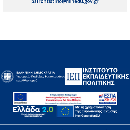
psfrontistirio@minedu.gov.gr